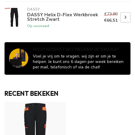
DASSY
€73,90
DASSY Helix D-Flex Werkbroek
Stretch Zwart
€66,51
Op voorraad
HULP NODIG? WIJ HELPEN JE GRAAG!
Voel je vrij om te vragen, wij zijn er om je te
helpen. Je kunt ons 6 dagen per week bereiken
per mail, telefonisch of via de chat!
RECENT BEKEKEN