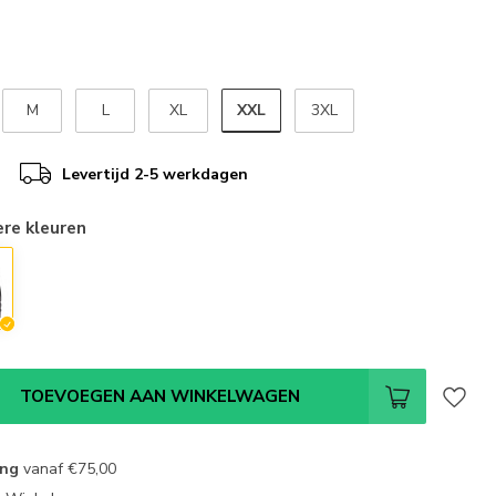
XXL
M
L
XL
3XL
Levertijd 2-5 werkdagen
ere kleuren
TOEVOEGEN AAN WINKELWAGEN
ing
vanaf
€75,00