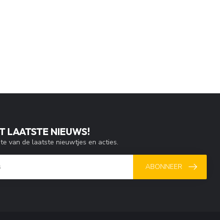
T LAATSTE NIEUWS!
gte van de laatste nieuwtjes en acties.
ABONNEER