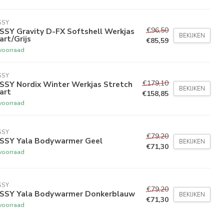
SSY
€96,50
SSY Gravity D-FX Softshell Werkjas
BEKIJKEN
rt/Grijs
€85,59
voorraad
SSY
€179,10
SSY Nordix Winter Werkjas Stretch
BEKIJKEN
art
€158,85
voorraad
SSY
€79,20
SSY Yala Bodywarmer Geel
BEKIJKEN
€71,30
voorraad
SSY
€79,20
SSY Yala Bodywarmer Donkerblauw
BEKIJKEN
€71,30
voorraad