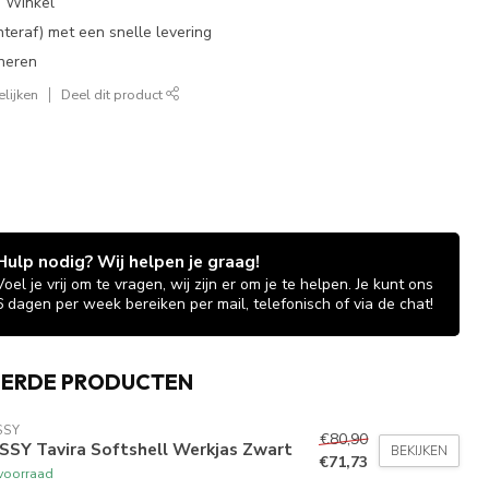
e Winkel
chteraf) met een snelle levering
neren
lijken
Deel dit product
Hulp nodig? Wij helpen je graag!
Voel je vrij om te vragen, wij zijn er om je te helpen. Je kunt ons
6 dagen per week bereiken per mail, telefonisch of via de chat!
EERDE PRODUCTEN
SSY
€80,90
SSY Tavira Softshell Werkjas Zwart
BEKIJKEN
€71,73
voorraad