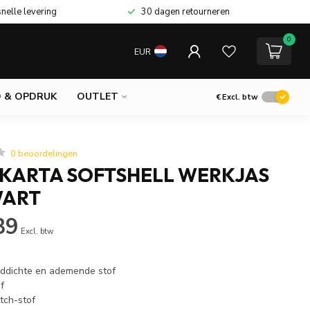
snelle levering
30 dagen retourneren
0
EUR
 & OPDRUK
OUTLET
€
Excl. btw
0 beoordelingen
AKARTA SOFTSHELL WERKJAS
WART
39
Excl. btw
ddichte en ademende stof
f
tch-stof