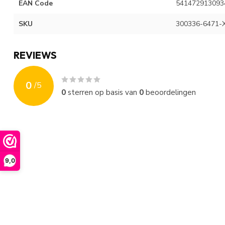
EAN Code
541472913093
SKU
300336-6471-
REVIEWS
0
/
5
0
sterren op basis van
0
beoordelingen
9,0