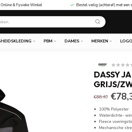
Online & Fysieke Winkel
Bestel veilig (achteraf) met een 
GHEIDSKLEDING
PBM
DAMES
MERKEN
LOGO
DASSY J
GRIJS/Z
€78,
€88,40
100% Polyester
Waterdichte- win
Fleece voeringsto
Mechanische stre