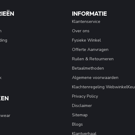
IEËN
INFORMATIE
Klantenservice
n
Over ons
ding
Fysieke Winkel
Offerte Aanvragen
Ruilen & Retourneren
Betaalmethoden
k
Algemene voorwaarden
Klachtenregeling WebwinkelKeu
Privacy Policy
KEN
Disclaimer
Sitemap
kwear
Blogs
Klantverhaal