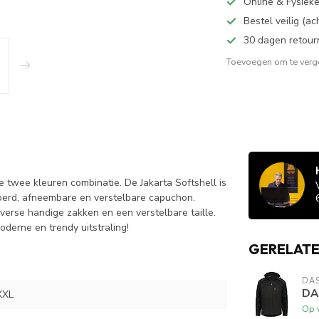
Online & Fysiek
Bestel veilig (a
30 dagen retour
Toevoegen om te verge
e twee kleuren combinatie. De Jakarta Softshell is
oerd, afneembare en verstelbare capuchon.
iverse handige zakken en een verstelbare taille.
derne en trendy uitstraling!
GERELAT
DA
DA
XXL
Op 