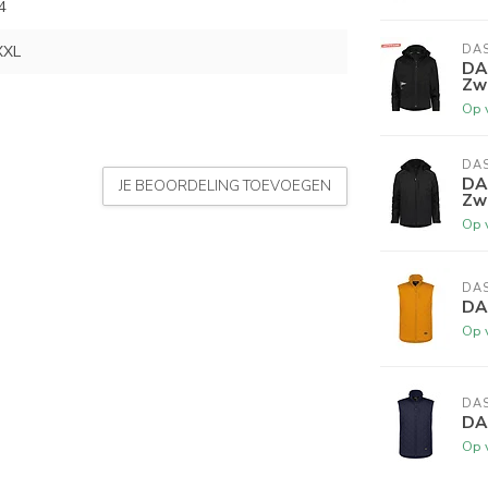
4
XXL
DA
DA
Zwa
Op 
DA
DA
JE BEOORDELING TOEVOEGEN
Zw
Op 
DA
DA
Op 
DA
DA
Op 