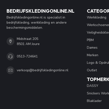
BEDRIJFSKLEDINGONLINE.NL
CATEGOR
Bedrijfskledingonline.nl is specialist in
Werkkleding
bedrijfskleding, werkkleding en andere
Werkschoene
beschermingsmiddelen.
Veiligheidskle
Midstraat 205
PBM
8501 AM Joure
Dames
Merken
0513-724641
Logo & Opdru
Outlet
verkoop@bedrijfskledingonline.nl
TOPMER
DASSY
Snickers Wor
Blaklader