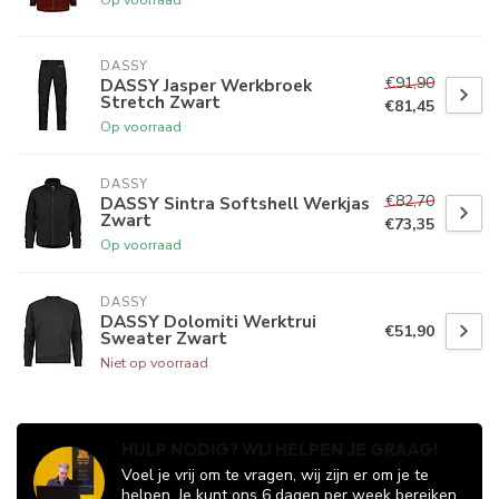
DASSY
€91,90
DASSY Jasper Werkbroek
Stretch Zwart
€81,45
Op voorraad
DASSY
€82,70
DASSY Sintra Softshell Werkjas
Zwart
€73,35
Op voorraad
DASSY
DASSY Dolomiti Werktrui
€51,90
Sweater Zwart
Niet op voorraad
HULP NODIG? WIJ HELPEN JE GRAAG!
Voel je vrij om te vragen, wij zijn er om je te
helpen. Je kunt ons 6 dagen per week bereiken