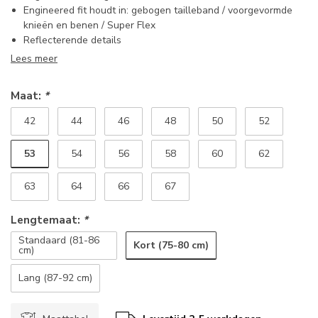
Engineered fit houdt in: gebogen tailleband / voorgevormde
knieën en benen / Super Flex
Reflecterende details
Lees meer
Maat:
*
42
44
46
48
50
52
53
54
56
58
60
62
63
64
66
67
Lengtemaat:
*
Standaard (81-86
Kort (75-80 cm)
cm)
Lang (87-92 cm)