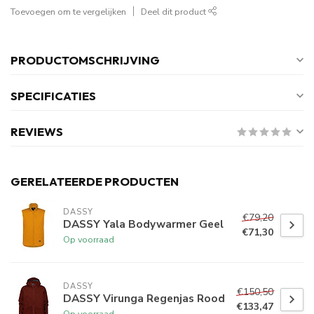
Toevoegen om te vergelijken
Deel dit product
PRODUCTOMSCHRIJVING
SPECIFICATIES
REVIEWS
GERELATEERDE PRODUCTEN
DASSY
€79,20
DASSY Yala Bodywarmer Geel
€71,30
Op voorraad
DASSY
€150,50
DASSY Virunga Regenjas Rood
€133,47
Op voorraad