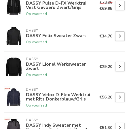
€78,90
DASSY Pulse D-FX Werktrui
Vest Gevoerd Zwart/Grijs
€69,95
Op voorraad
DASSY
DASSY Felix Sweater Zwart
€34,70
Op voorraad
DASSY
DASSY Lionel Werksweater
€29,20
Zwart
Op voorraad
DASSY
DASSY Velox D-Flex Werktrui
€56,20
met Rits Donkerblauw/Grijs
Op voorraad
DASSY
DASSY Indy Sweater met
€51,30