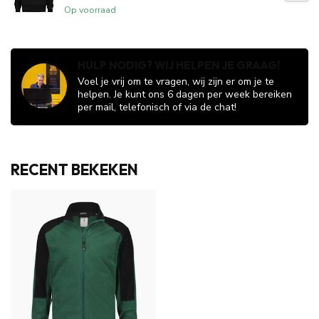
Op voorraad
HULP NODIG? WIJ HELPEN JE GRAAG!
Voel je vrij om te vragen, wij zijn er om je te
helpen. Je kunt ons 6 dagen per week bereiken
per mail, telefonisch of via de chat!
RECENT BEKEKEN