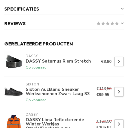
SPECIFICATIES
REVIEWS
GERELATEERDE PRODUCTEN
DASSY
DASSY Saturnus Riem Stretch
€8,80
Op voorraad
SIXTON
€113,50
Sixton Auckland Sneaker
Werkschoenen Zwart Laag S3
€99,95
Op voorraad
DASSY
DASSY Lima Reflecterende
€120,50
Winter Werkjas
€106,83