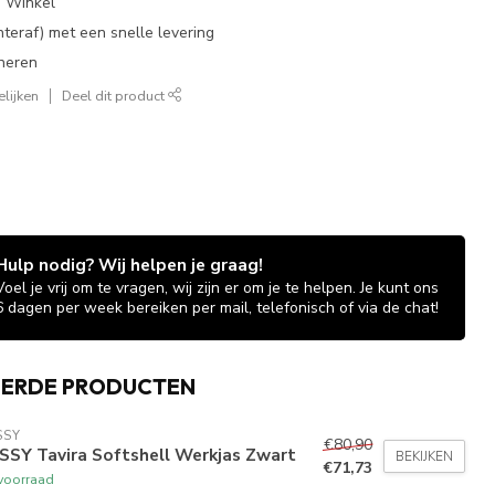
e Winkel
chteraf) met een snelle levering
neren
lijken
Deel dit product
Hulp nodig? Wij helpen je graag!
Voel je vrij om te vragen, wij zijn er om je te helpen. Je kunt ons
6 dagen per week bereiken per mail, telefonisch of via de chat!
EERDE PRODUCTEN
SSY
€80,90
SSY Tavira Softshell Werkjas Zwart
BEKIJKEN
€71,73
voorraad