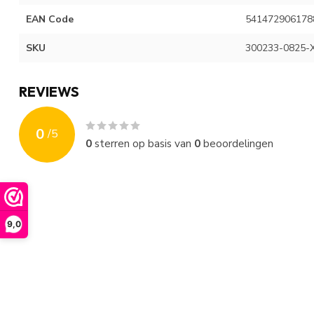
EAN Code
541472906178
SKU
300233-0825-
REVIEWS
0
/
5
0
sterren op basis van
0
beoordelingen
9,0