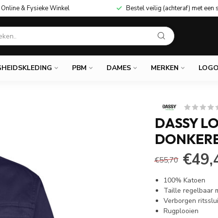
Online & Fysieke Winkel
Bestel veilig (achteraf) met een 
GHEIDSKLEDING
PBM
DAMES
MERKEN
LOGO
DASSY L
DONKER
€49,
€55,70
100% Katoen
Taille regelbaar
Verborgen ritsslu
Rugplooien