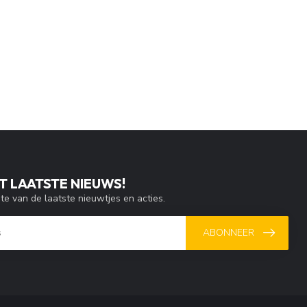
T LAATSTE NIEUWS!
gte van de laatste nieuwtjes en acties.
ABONNEER