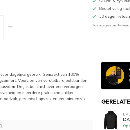
Online & Fysiek
Bestel veilig (a
30 dagen retour
Toevoegen om te verge
 voor dagelijks gebruik. Gemaakt van 100%
gcomfort. Voorzien van verstelbare polsbanden
 pasvorm. De jas beschikt over een verborgen
gsvrijheid en meerdere praktische zakken,
otloodzak, gereedschapszak en een binnenzak.
GERELAT
DA
DA
XL
Op 