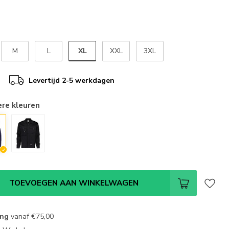
XL
M
L
XXL
3XL
Levertijd 2-5 werkdagen
ere kleuren
TOEVOEGEN AAN WINKELWAGEN
ing
vanaf
€75,00