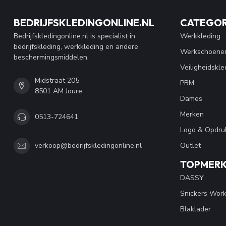
BEDRIJFSKLEDINGONLINE.NL
CATEGOR
Bedrijfskledingonline.nl is specialist in
Werkkleding
bedrijfskleding, werkkleding en andere
Werkschoene
beschermingsmiddelen.
Veiligheidskle
Midstraat 205
PBM
8501 AM Joure
Dames
Merken
0513-724641
Logo & Opdru
Outlet
verkoop@bedrijfskledingonline.nl
TOPMER
DASSY
Snickers Wor
Blaklader