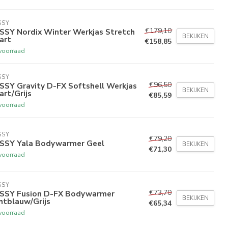
SSY
€179,10
SSY Nordix Winter Werkjas Stretch
BEKIJKEN
art
€158,85
voorraad
SSY
€96,50
SSY Gravity D-FX Softshell Werkjas
BEKIJKEN
rt/Grijs
€85,59
voorraad
SSY
€79,20
SSY Yala Bodywarmer Geel
BEKIJKEN
€71,30
voorraad
SSY
€73,70
SSY Fusion D-FX Bodywarmer
BEKIJKEN
htblauw/Grijs
€65,34
voorraad