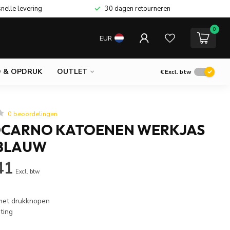
snelle levering
30 dagen retourneren
0
EUR
 & OPDRUK
OUTLET
€
Excl. btw
0 beoordelingen
OCARNO KATOENEN WERKJAS
BLAUW
41
Excl. btw
 met drukknopen
iting