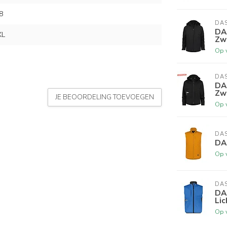
8
DA
DA
XL
Zw
Op 
DA
DA
Zwa
JE BEOORDELING TOEVOEGEN
Op 
DA
DA
Op 
DA
DA
Lic
Op 