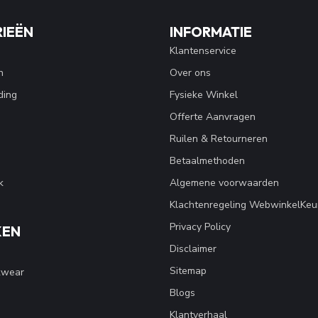
IEËN
INFORMATIE
Klantenservice
n
Over ons
ding
Fysieke Winkel
Offerte Aanvragen
Ruilen & Retourneren
Betaalmethoden
k
Algemene voorwaarden
Klachtenregeling WebwinkelKeu
Privacy Policy
KEN
Disclaimer
Sitemap
kwear
Blogs
Klantverhaal