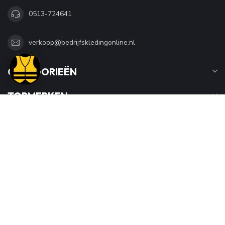
0513-724641
verkoop@bedrijfskledingonline.nl
CATEGORIEËN
TOPMERKEN
INFORMATIE
MIJN ACCOUNT
€