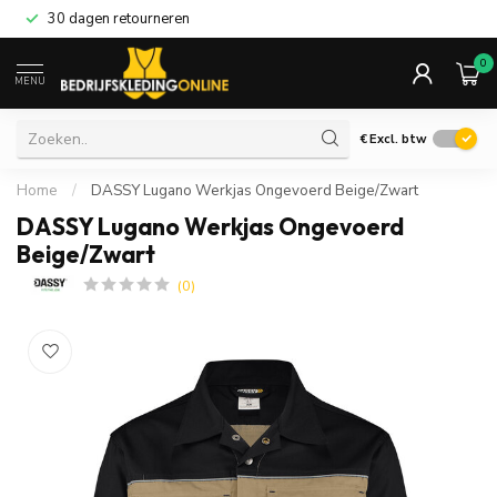
30 dagen retourneren
0
MENU
€
Excl. btw
Home
/
DASSY Lugano Werkjas Ongevoerd Beige/Zwart
DASSY Lugano Werkjas Ongevoerd
Beige/Zwart
(0)