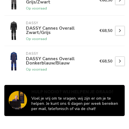
€68,50
Grijs/Zwart
Op voorraad
DASSY
DASSY Cannes Overall
€68,50
Zwart/Grijs
Op voorraad
DASSY
DASSY Cannes Overall
€68,50
Donkerblauw/Blauw
Op voorraad
HULP NODIG? WIJ HELPEN JE GRAAG!
Voel je vrij om te vragen, wij zijn er om je te
helpen. Je kunt ons 6 dagen per week bereiken
per mail, telefonisch of via de chat!