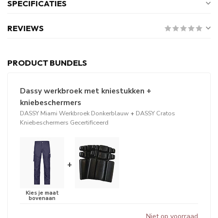
SPECIFICATIES
REVIEWS
PRODUCT BUNDELS
Dassy werkbroek met kniestukken +
kniebeschermers
DASSY Miami Werkbroek Donkerblauw
+
DASSY Cratos
Kniebeschermers Gecertificeerd
+
Niet op voorraad