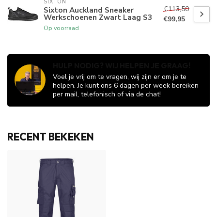
SIXTON
€113,50
Sixton Auckland Sneaker
Werkschoenen Zwart Laag S3
€99,95
Op voorraad
HULP NODIG? WIJ HELPEN JE GRAAG!
Voel je vrij om te vragen, wij zijn er om je te
helpen. Je kunt ons 6 dagen per week bereiken
per mail, telefonisch of via de chat!
RECENT BEKEKEN