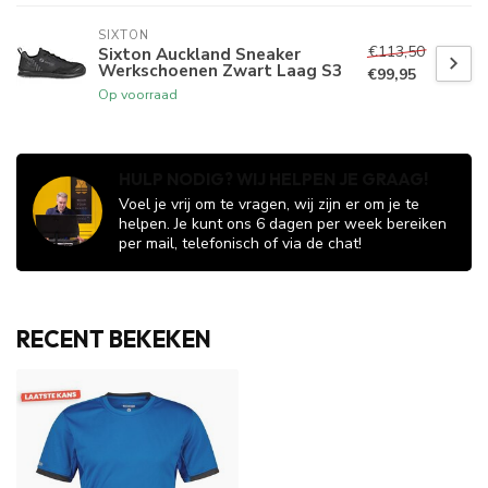
SIXTON
€113,50
Sixton Auckland Sneaker
Werkschoenen Zwart Laag S3
€99,95
Op voorraad
HULP NODIG? WIJ HELPEN JE GRAAG!
Voel je vrij om te vragen, wij zijn er om je te
helpen. Je kunt ons 6 dagen per week bereiken
per mail, telefonisch of via de chat!
RECENT BEKEKEN