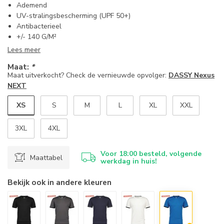
Ademend
UV-stralingsbescherming (UPF 50+)
Antibacterieel
+/- 140 G/M²
Lees meer
Maat:
*
Maat uitverkocht? Check de vernieuwde opvolger:
DASSY Nexus
NEXT
XS
S
M
L
XL
XXL
3XL
4XL
Voor 18:00 besteld, volgende
Maattabel
werkdag in huis!
Bekijk ook in andere kleuren