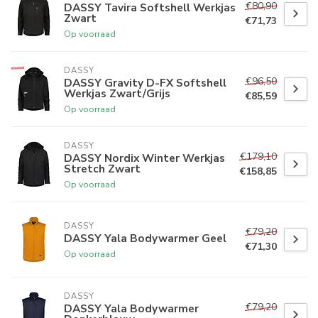
€80,90
DASSY Tavira Softshell Werkjas
Zwart
€71,73
Op voorraad
DASSY
€96,50
DASSY Gravity D-FX Softshell
Werkjas Zwart/Grijs
€85,59
Op voorraad
DASSY
€179,10
DASSY Nordix Winter Werkjas
Stretch Zwart
€158,85
Op voorraad
DASSY
€79,20
DASSY Yala Bodywarmer Geel
€71,30
Op voorraad
DASSY
€79,20
DASSY Yala Bodywarmer