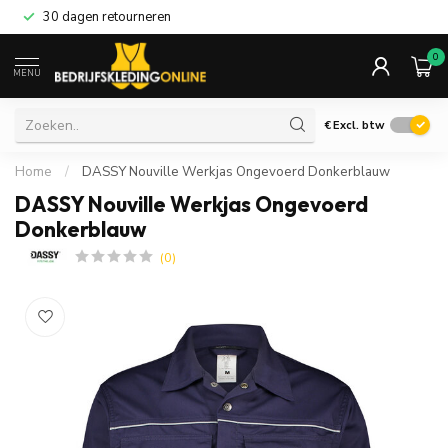
30 dagen retourneren
0
MENU
€
Excl. btw
Home
/
DASSY Nouville Werkjas Ongevoerd Donkerblauw
DASSY Nouville Werkjas Ongevoerd
Donkerblauw
(0)