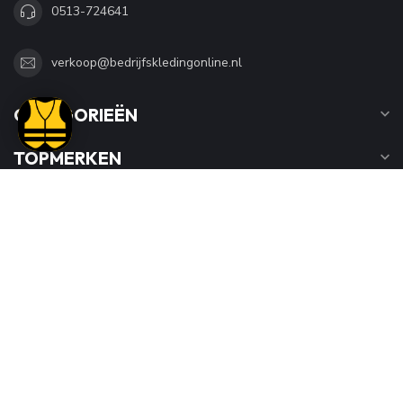
0513-724641
verkoop@bedrijfskledingonline.nl
CATEGORIEËN
TOPMERKEN
INFORMATIE
MIJN ACCOUNT
€