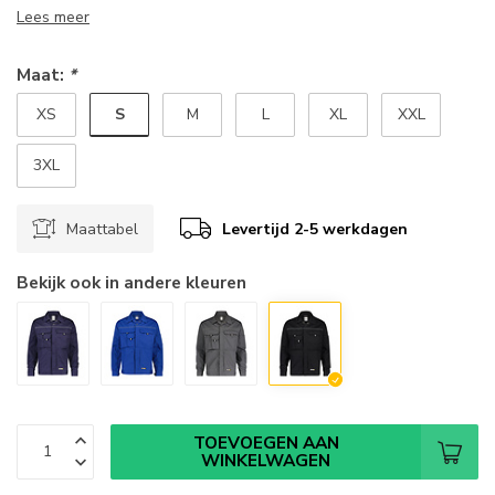
Lees meer
Maat:
*
S
XS
M
L
XL
XXL
3XL
Maattabel
Levertijd 2-5 werkdagen
Bekijk ook in andere kleuren
TOEVOEGEN AAN
WINKELWAGEN