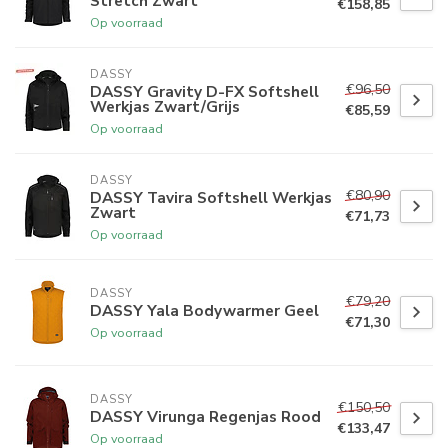
Stretch Zwart
€158,85
Op voorraad
DASSY
€96,50
DASSY Gravity D-FX Softshell
Werkjas Zwart/Grijs
€85,59
Op voorraad
DASSY
€80,90
DASSY Tavira Softshell Werkjas
Zwart
€71,73
Op voorraad
DASSY
€79,20
DASSY Yala Bodywarmer Geel
€71,30
Op voorraad
DASSY
€150,50
DASSY Virunga Regenjas Rood
€133,47
Op voorraad