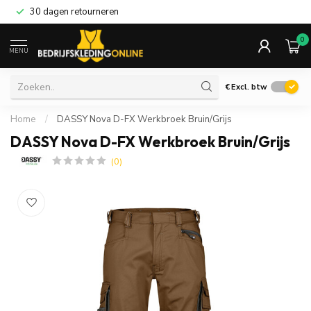
30 dagen retourneren
0
MENU
€
Excl. btw
Home
/
DASSY Nova D-FX Werkbroek Bruin/Grijs
DASSY Nova D-FX Werkbroek Bruin/Grijs
(0)