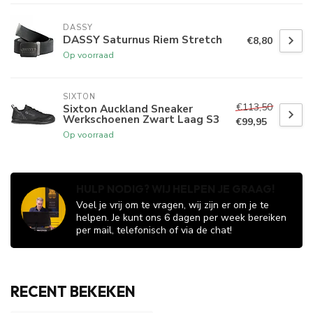
DASSY
DASSY Saturnus Riem Stretch
€8,80
Op voorraad
SIXTON
€113,50
Sixton Auckland Sneaker
Werkschoenen Zwart Laag S3
€99,95
Op voorraad
HULP NODIG? WIJ HELPEN JE GRAAG!
Voel je vrij om te vragen, wij zijn er om je te
helpen. Je kunt ons 6 dagen per week bereiken
per mail, telefonisch of via de chat!
RECENT BEKEKEN