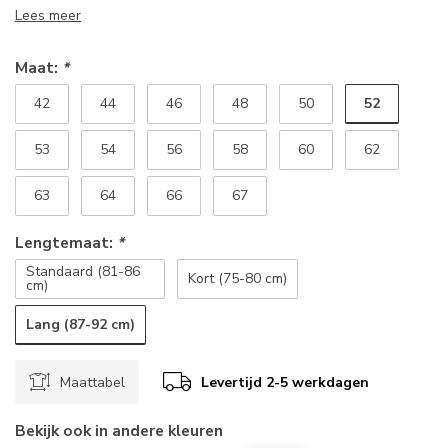
Lees meer
Maat:
*
52
42
44
46
48
50
53
54
56
58
60
62
63
64
66
67
Lengtemaat:
*
Standaard (81-86
Kort (75-80 cm)
cm)
Lang (87-92 cm)
Maattabel
Levertijd 2-5 werkdagen
Bekijk ook in andere kleuren