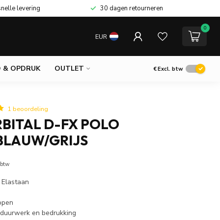
snelle levering
30 dagen retourneren
0
EUR
 & OPDRUK
OUTLET
€
Excl. btw
1 beoordeling
BITAL D-FX POLO
LAUW/GRIJS
 btw
 Elastaan
nopen
rduurwerk en bedrukking