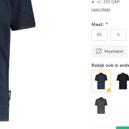
+/- 220 G/M²
Lees meer
Maat:
*
XS
S
Maattabel
Bekijk ook in and