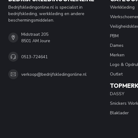
Bedrijfskledingonline.nl is specialist in
Werkkleding
bedrijfskleding, werkkleding en andere
Werkschoene
beschermingsmiddelen.
Veiligheidskle
Midstraat 205
PBM
8501 AM Joure
Dames
Merken
0513-724641
Logo & Opdru
Outlet
verkoop@bedrijfskledingonline.nl
TOPMER
DASSY
Snickers Wor
Blaklader