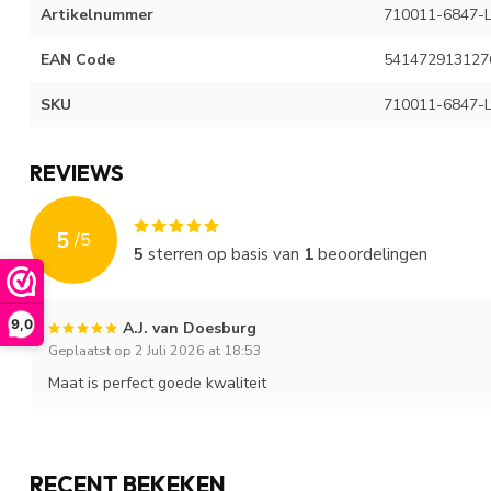
Artikelnummer
710011-6847-
EAN Code
541472913127
SKU
710011-6847-
REVIEWS
5
/
5
5
sterren op basis van
1
beoordelingen
9,0
A.J. van Doesburg
Geplaatst op 2 Juli 2026 at 18:53
Maat is perfect goede kwaliteit
RECENT BEKEKEN