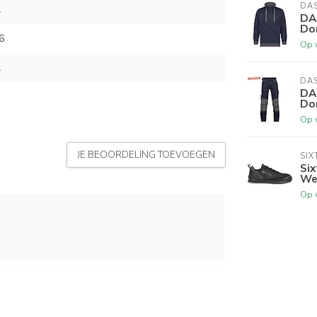
DA
L
DA
Do
6
Op 
L
DA
DA
Do
Op 
JE BEOORDELING TOEVOEGEN
SIX
Si
We
Op 