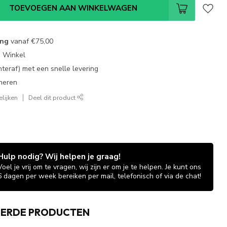
TOEVOEGEN AAN WINKELWAGEN
ing
vanaf
€75,00
e Winkel
chteraf) met een snelle levering
neren
lijken
Deel dit product
Hulp nodig? Wij helpen je graag!
Voel je vrij om te vragen, wij zijn er om je te helpen. Je kunt ons
6 dagen per week bereiken per mail, telefonisch of via de chat!
EERDE PRODUCTEN