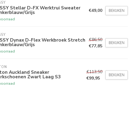
SSY
SSY Stellar D-FX Werktrui Sweater
€49,00
BEKIJKEN
nkerblauw/Grijs
voorraad
SSY
€86,50
SSY Dynax D-Flex Werkbroek Stretch
BEKIJKEN
nkerblauw/Grijs
€77,85
voorraad
TON
€113,50
xton Auckland Sneaker
BEKIJKEN
rkschoenen Zwart Laag S3
€99,95
voorraad