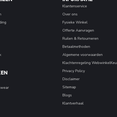
Klantenservice
n
Over ons
ding
Fysieke Winkel
Offerte Aanvragen
Ruilen & Retourneren
Betaalmethoden
k
Algemene voorwaarden
Klachtenregeling WebwinkelKeu
Privacy Policy
KEN
Disclaimer
Sitemap
kwear
Blogs
Klantverhaal