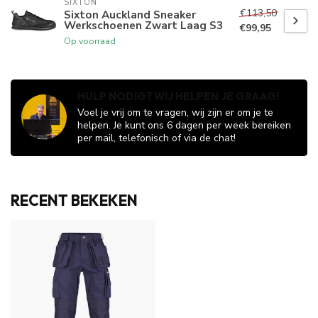
SIXTON
€113,50
Sixton Auckland Sneaker
Werkschoenen Zwart Laag S3
€99,95
Op voorraad
HULP NODIG? WIJ HELPEN JE GRAAG!
Voel je vrij om te vragen, wij zijn er om je te
helpen. Je kunt ons 6 dagen per week bereiken
per mail, telefonisch of via de chat!
RECENT BEKEKEN