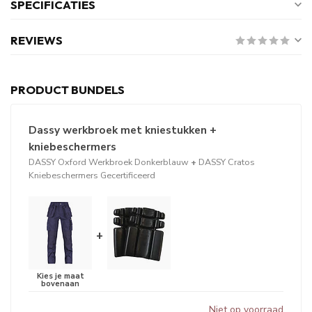
SPECIFICATIES
REVIEWS
PRODUCT BUNDELS
Dassy werkbroek met kniestukken +
kniebeschermers
DASSY Oxford Werkbroek Donkerblauw
+
DASSY Cratos
Kniebeschermers Gecertificeerd
+
Niet op voorraad