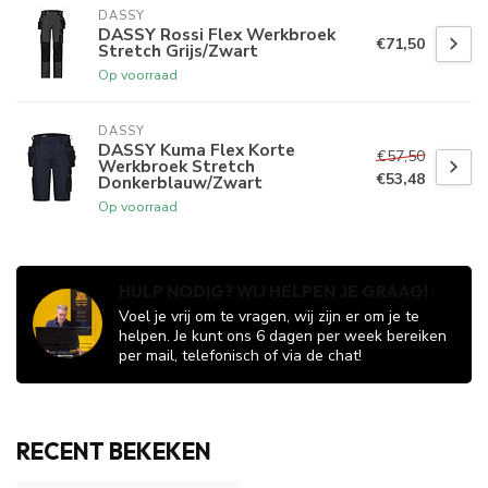
DASSY
DASSY Rossi Flex Werkbroek
€71,50
Stretch Grijs/Zwart
Op voorraad
DASSY
DASSY Kuma Flex Korte
€57,50
Werkbroek Stretch
€53,48
Donkerblauw/Zwart
Op voorraad
HULP NODIG? WIJ HELPEN JE GRAAG!
Voel je vrij om te vragen, wij zijn er om je te
helpen. Je kunt ons 6 dagen per week bereiken
per mail, telefonisch of via de chat!
RECENT BEKEKEN