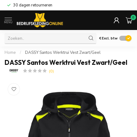
30 dagen retourneren
0
MENU
€
Excl. btw
Home
/
DASSY Santos Werktrui Vest Zwart/Geel
DASSY Santos Werktrui Vest Zwart/Geel
(0)