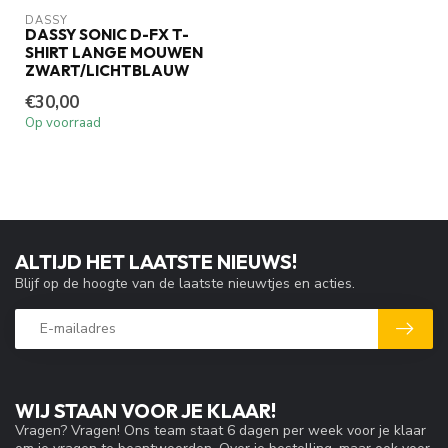
DASSY
DASSY SONIC D-FX T-
SHIRT LANGE MOUWEN
ZWART/LICHTBLAUW
€30,00
Op voorraad
ALTIJD HET LAATSTE NIEUWS!
Blijf op de hoogte van de laatste nieuwtjes en acties.
WIJ STAAN VOOR JE KLAAR!
Vragen? Vragen! Ons team staat 6 dagen per week voor je klaar