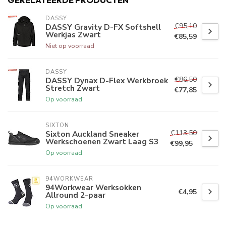
DASSY
€95,10
DASSY Gravity D-FX Softshell
Werkjas Zwart
€85,59
Niet op voorraad
DASSY
€86,50
DASSY Dynax D-Flex Werkbroek
Stretch Zwart
€77,85
Op voorraad
SIXTON
€113,50
Sixton Auckland Sneaker
Werkschoenen Zwart Laag S3
€99,95
Op voorraad
94WORKWEAR
94Workwear Werksokken
€4,95
Allround 2-paar
Op voorraad