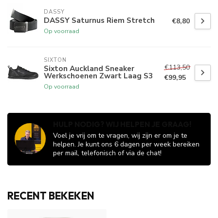
DASSY
DASSY Saturnus Riem Stretch
€8,80
Op voorraad
SIXTON
€113,50
Sixton Auckland Sneaker
Werkschoenen Zwart Laag S3
€99,95
Op voorraad
HULP NODIG? WIJ HELPEN JE GRAAG!
Voel je vrij om te vragen, wij zijn er om je te
helpen. Je kunt ons 6 dagen per week bereiken
per mail, telefonisch of via de chat!
RECENT BEKEKEN