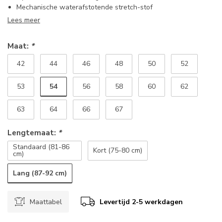
Mechanische waterafstotende stretch-stof
Lees meer
Maat:
*
42
44
46
48
50
52
54
53
56
58
60
62
63
64
66
67
Lengtemaat:
*
Standaard (81-86
Kort (75-80 cm)
cm)
Lang (87-92 cm)
Maattabel
Levertijd 2-5 werkdagen