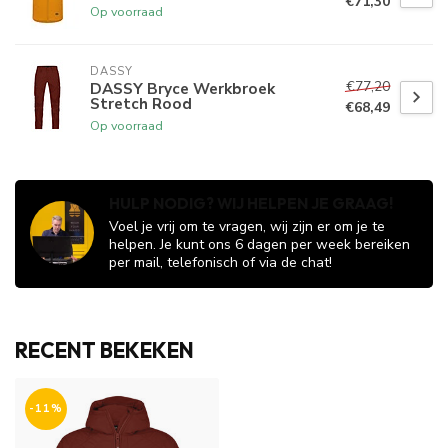
€71,30
Op voorraad
DASSY
€77,20
DASSY Bryce Werkbroek
Stretch Rood
€68,49
Op voorraad
HULP NODIG? WIJ HELPEN JE GRAAG!
Voel je vrij om te vragen, wij zijn er om je te
helpen. Je kunt ons 6 dagen per week bereiken
per mail, telefonisch of via de chat!
RECENT BEKEKEN
-11%