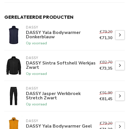
GERELATEERDE PRODUCTEN
DASSY
€79,20
DASSY Yala Bodywarmer
Donkerblauw
€71,30
Op voorraad
DASSY
€82,70
DASSY Sintra Softshell Werkjas
Zwart
€73,35
Op voorraad
DASSY
€91,90
DASSY Jasper Werkbroek
Stretch Zwart
€81,45
Op voorraad
DASSY
€79,20
DASSY Yala Bodywarmer Geel