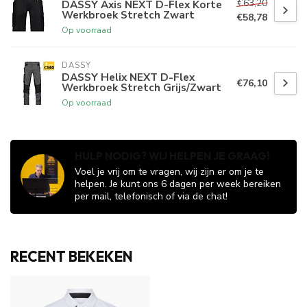
€63,20
DASSY Axis NEXT D-Flex Korte
Werkbroek Stretch Zwart
€58,78
Op voorraad
DASSY
DASSY Helix NEXT D-Flex
€76,10
Werkbroek Stretch Grijs/Zwart
Op voorraad
HULP NODIG? WIJ HELPEN JE GRAAG!
Voel je vrij om te vragen, wij zijn er om je te
helpen. Je kunt ons 6 dagen per week bereiken
per mail, telefonisch of via de chat!
RECENT BEKEKEN