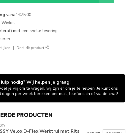
ing
vanaf
€75,00
e Winkel
chteraf) met een snelle levering
neren
lijken
Deel dit product
Hulp nodig? Wij helpen je graag!
Voel je vrij om te vragen, wij zijn er om je te helpen. Je kunt ons
6 dagen per week bereiken per mail, telefonisch of via de chat!
EERDE PRODUCTEN
SSY
SSY Velox D-Flex Werktrui met Rits