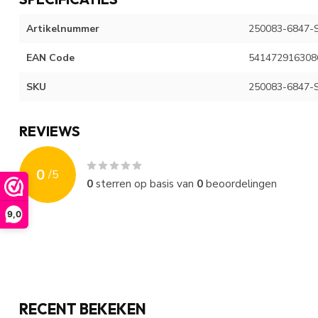
Artikelnummer
250083-6847-
EAN Code
541472916308
SKU
250083-6847-
REVIEWS
0
/
5
0
sterren op basis van
0
beoordelingen
9,0
RECENT BEKEKEN