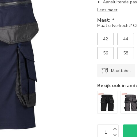
Aansluitende pa
Lees meer
Maat:
*
Maat uitverkocht? 
42
44
56
58
Maattabel
Bekijk ook in and