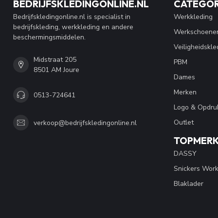
BEDRIJFSKLEDINGONLINE.NL
CATEGOR
Bedrijfskledingonline.nl is specialist in
Werkkleding
bedrijfskleding, werkkleding en andere
Werkschoene
beschermingsmiddelen.
Veiligheidskle
Midstraat 205
PBM
8501 AM Joure
Dames
Merken
0513-724641
Logo & Opdru
Outlet
verkoop@bedrijfskledingonline.nl
TOPMER
DASSY
Snickers Wor
Blaklader