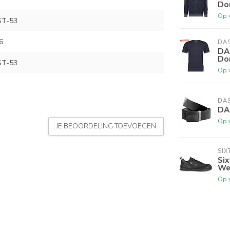
Do
Op 
ST-53
6
DA
DA
Do
ST-53
Op 
DA
DA
Op 
JE BEOORDELING TOEVOEGEN
SIX
Si
We
Op 