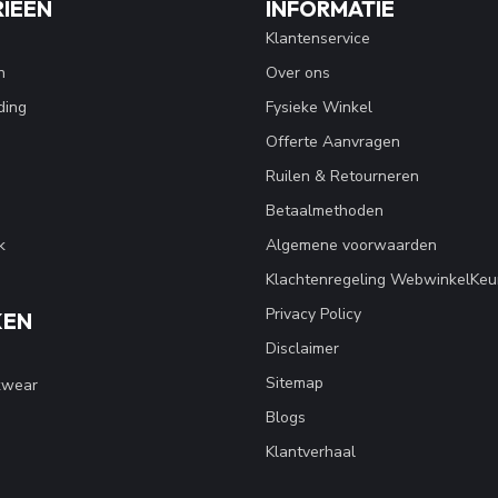
IEËN
INFORMATIE
Klantenservice
n
Over ons
ding
Fysieke Winkel
Offerte Aanvragen
Ruilen & Retourneren
Betaalmethoden
k
Algemene voorwaarden
Klachtenregeling WebwinkelKeu
Privacy Policy
KEN
Disclaimer
Sitemap
kwear
Blogs
Klantverhaal