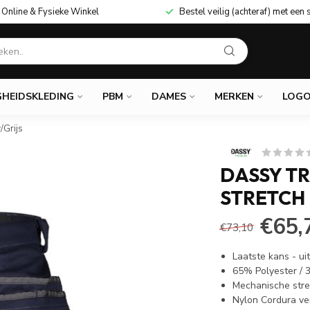
Online & Fysieke Winkel
Bestel veilig (achteraf) met een 
GHEIDSKLEDING
PBM
DAMES
MERKEN
LOGO
/Grijs
DASSY T
STRETCH
€65,
€73,10
Laatste kans - u
65% Polyester /
Mechanische stre
Nylon Cordura ve