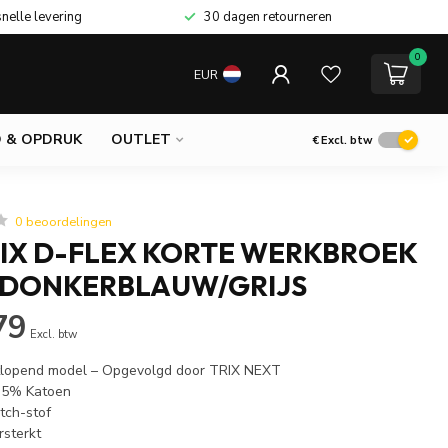
snelle levering
30 dagen retourneren
0
EUR
 & OPDRUK
OUTLET
€
Excl. btw
0 beoordelingen
RIX D-FLEX KORTE WERKBROEK
 DONKERBLAUW/GRIJS
79
Excl. btw
itlopend model – Opgevolgd door TRIX NEXT
 35% Katoen
tch-stof
rsterkt