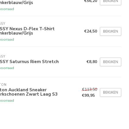
€56,20
BEKIJKEN
nkerblauw/Grijs
voorraad
SSY
SSY Nexus D-Flex T-Shirt
€24,50
BEKIJKEN
nkerblauw/Grijs
voorraad
SSY
SSY Saturnus Riem Stretch
€8,80
BEKIJKEN
voorraad
TON
€113,50
xton Auckland Sneaker
BEKIJKEN
rkschoenen Zwart Laag S3
€99,95
voorraad