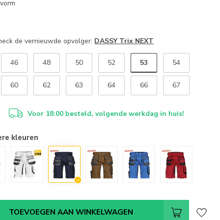
svorm
Check de vernieuwde opvolger:
DASSY Trix NEXT
53
46
48
50
52
54
60
62
63
64
66
67
Voor 18:00 besteld, volgende werkdag in huis!
ere kleuren
TOEVOEGEN AAN WINKELWAGEN