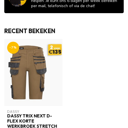
helpen. Je kunt ons 6 dagen per week bereiken
per mail, telefonisch of via de chat!
RECENT BEKEKEN
-7%
DASSY
DASSY TRIX NEXT D-
FLEX KORTE
WERKBROEK STRETCH