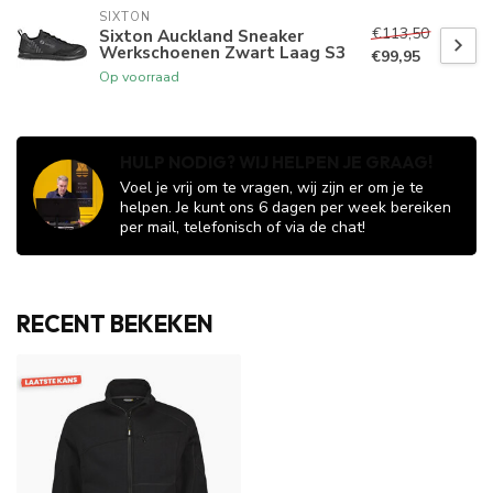
SIXTON
€113,50
Sixton Auckland Sneaker
Werkschoenen Zwart Laag S3
€99,95
Op voorraad
HULP NODIG? WIJ HELPEN JE GRAAG!
Voel je vrij om te vragen, wij zijn er om je te
helpen. Je kunt ons 6 dagen per week bereiken
per mail, telefonisch of via de chat!
RECENT BEKEKEN