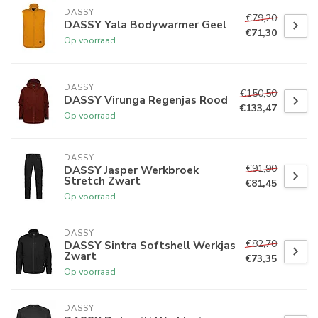
DASSY
€79,20
DASSY Yala Bodywarmer Geel
€71,30
Op voorraad
DASSY
€150,50
DASSY Virunga Regenjas Rood
€133,47
Op voorraad
DASSY
€91,90
DASSY Jasper Werkbroek
Stretch Zwart
€81,45
Op voorraad
DASSY
€82,70
DASSY Sintra Softshell Werkjas
Zwart
€73,35
Op voorraad
DASSY