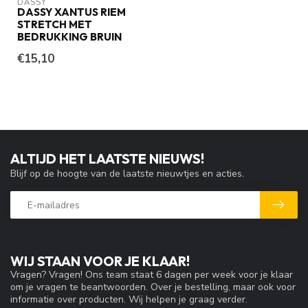
DASSY
DASSY XANTUS RIEM
STRETCH MET
BEDRUKKING BRUIN
€15,10
ALTIJD HET LAATSTE NIEUWS!
Blijf op de hoogte van de laatste nieuwtjes en acties.
WIJ STAAN VOOR JE KLAAR!
Vragen? Vragen! Ons team staat 6 dagen per week voor je klaar
om je vragen te beantwoorden. Over je bestelling, maar ook voor
informatie over producten. Wij helpen je graag verder.