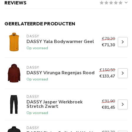
REVIEWS
GERELATEERDE PRODUCTEN
DASSY
€79,20
DASSY Yala Bodywarmer Geel
€71,30
Op voorraad
DASSY
€150,50
DASSY Virunga Regenjas Rood
€133,47
Op voorraad
DASSY
€91,90
DASSY Jasper Werkbroek
Stretch Zwart
€81,45
Op voorraad
DASSY