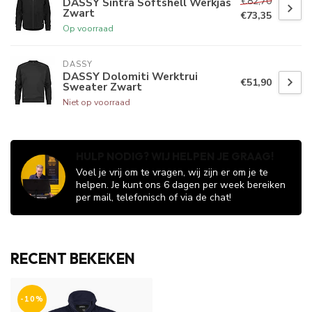
€82,70
DASSY Sintra Softshell Werkjas
Zwart
€73,35
Op voorraad
DASSY
DASSY Dolomiti Werktrui
€51,90
Sweater Zwart
Niet op voorraad
HULP NODIG? WIJ HELPEN JE GRAAG!
Voel je vrij om te vragen, wij zijn er om je te
helpen. Je kunt ons 6 dagen per week bereiken
per mail, telefonisch of via de chat!
RECENT BEKEKEN
-10%