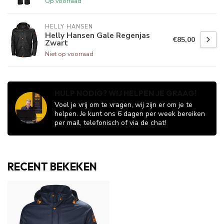
Op voorraad
HELLY HANSEN
Helly Hansen Gale Regenjas
€85,00
Zwart
Niet op voorraad
HULP NODIG? WIJ HELPEN JE GRAAG!
Voel je vrij om te vragen, wij zijn er om je te
helpen. Je kunt ons 6 dagen per week bereiken
per mail, telefonisch of via de chat!
RECENT BEKEKEN