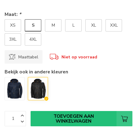
Maat:
*
S
XS
M
L
XL
XXL
3XL
4XL
Maattabel
Niet op voorraad
Bekijk ook in andere kleuren
TOEVOEGEN AAN
WINKELWAGEN