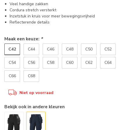
Veel handige zakken
Cordura stretch versterkt
Inzetstuk in kruis voor meer bewegingsvrijheid
Reflecterende details
Maak een keuze:
*
C42
C44
C46
C48
C50
C52
C54
C56
C58
C60
C62
C64
C66
C68
Niet op voorraad
Bekijk ook in andere kleuren