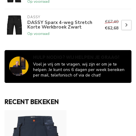
Op voorraad
DASSY
€67,40
DASSY Sparx 4-weg Stretch
Korte Werkbroek Zwart
€62,68
Op voorraad
HULP NODIG? WIJ HELPEN JE GRAAG!
Voel je vrij om te vragen, wij zijn er om je te
helpen. Je kunt ons 6 dagen per week bereiken
per mail, telefonisch of via de chat!
RECENT BEKEKEN