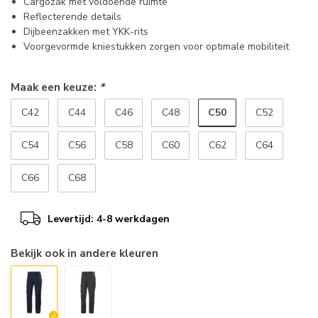
Cargozak met voldoende ruimte
Reflecterende details
Dijbeenzakken met YKK-rits
Voorgevormde kniestukken zorgen voor optimale mobiliteit
Maak een keuze:
*
C50
C42
C44
C46
C48
C52
C54
C56
C58
C60
C62
C64
C66
C68
Levertijd: 4-8 werkdagen
Bekijk ook in andere kleuren