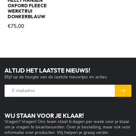
HELLY HANSEN
OXFORD FLEECE
WERKTRUI
DONKERBLAUW
€75,00
ALTIJD HET LAATSTE NIEUWS!
Blijf op de hoogte van de laatste nieuwtjes en acties.
WIJ STAAN VOOR JE KLAAR!
Vragen? Vragen! Ons team staat 6 dagen per week voor je klaar
om je vragen te beantwoorden. Over je bestelling, maar ook voor
informatie over producten. Wij helpen je graag verder.