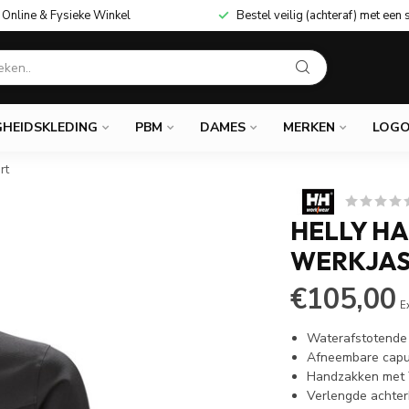
Online & Fysieke Winkel
Bestel veilig (achteraf) met een 
GHEIDSKLEDING
PBM
DAMES
MERKEN
LOGO
rt
HELLY H
WERKJAS
€105,00
E
Waterafstotende 
Afneembare cap
Handzakken met 
Verlengde achter