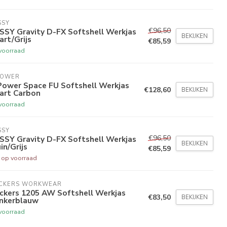
SSY
€96,50
SSY Gravity D-FX Softshell Werkjas
BEKIJKEN
rt/Grijs
€85,59
voorraad
POWER
Power Space FU Softshell Werkjas
€128,60
BEKIJKEN
art Carbon
voorraad
SSY
€96,50
SSY Gravity D-FX Softshell Werkjas
BEKIJKEN
in/Grijs
€85,59
t op voorraad
ICKERS WORKWEAR
ckers 1205 AW Softshell Werkjas
€83,50
BEKIJKEN
nkerblauw
voorraad