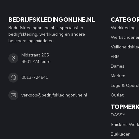
BEDRIJFSKLEDINGONLINE.NL
CATEGOR
Bedrijfskledingonline.nl is specialist in
Werkkleding
bedrijfskleding, werkkleding en andere
Werkschoene
beschermingsmiddelen.
Veiligheidskle
Midstraat 205
PBM
8501 AM Joure
Dames
Merken
0513-724641
Logo & Opdru
Outlet
verkoop@bedrijfskledingonline.nl
TOPMER
DASSY
Snickers Wor
Blaklader