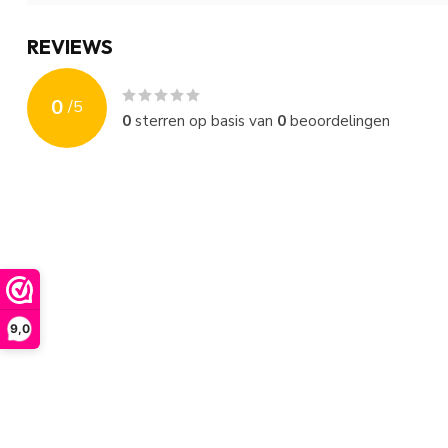
REVIEWS
0
/
5
0
sterren op basis van
0
beoordelingen
9,0