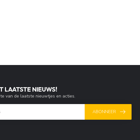
T LAATSTE NIEUWS!
gte van de laatste nieuwtjes en acties.
ABONNEER