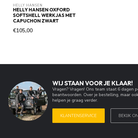
HELLY HANSEN
HELLY HANSEN OXFORD
SOFTSHELL WERKJAS MET
CAPUCHON ZWART
€105,00
WIJ STAAN VOOR JE KLAAR!
Vragen? Vragen! Ons team staat 6 dagen pe
beantwoorden. Over je bestelling, maar ook
helpen je graag verder.
KLANTENSERVICE
BEKIJK O