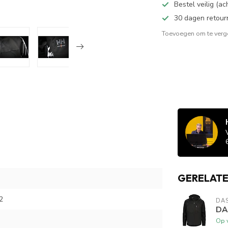
Bestel veilig (a
30 dagen retour
Toevoegen om te verge
GERELAT
2
DA
DA
Op 