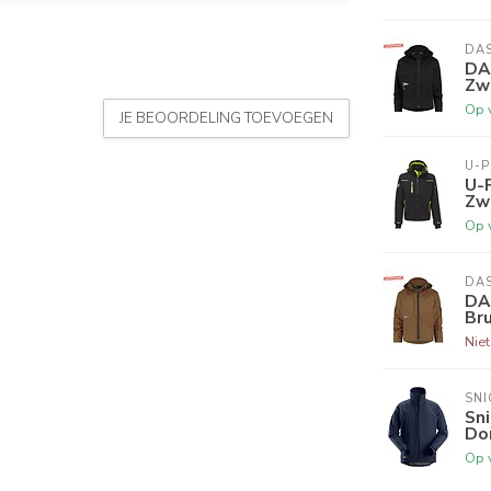
DA
DA
Zwa
Op 
JE BEOORDELING TOEVOEGEN
U-
U-
Zw
Op 
DA
DA
Bru
Nie
SN
Sni
Do
Op 