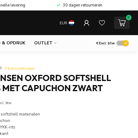
snelle levering
30 dagen retourneren
0
EUR
 & OPDRUK
OUTLET
€
Excl. btw
0 beoordelingen
ANSEN OXFORD SOFTSHELL
 MET CAPUCHON ZWART
xcl. btw
softshell materialen
uchon
YKK-rits
kant