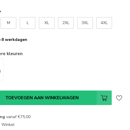
*
M
L
XL
2XL
3XL
4XL
 4-8 werkdagen
ere kleuren
TOEVOEGEN AAN WINKELWAGEN
ing
vanaf
€75,00
e Winkel