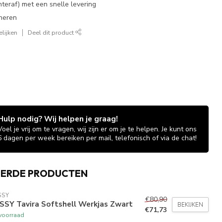
chteraf) met een snelle levering
neren
lijken
Deel dit product
Hulp nodig? Wij helpen je graag!
Voel je vrij om te vragen, wij zijn er om je te helpen. Je kunt ons
6 dagen per week bereiken per mail, telefonisch of via de chat!
EERDE PRODUCTEN
SSY
€80,90
SSY Tavira Softshell Werkjas Zwart
BEKIJKEN
€71,73
voorraad