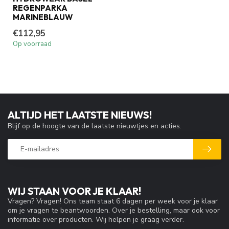
REGENPARKA
MARINEBLAUW
€112,95
Op voorraad
ALTIJD HET LAATSTE NIEUWS!
Blijf op de hoogte van de laatste nieuwtjes en acties.
WIJ STAAN VOOR JE KLAAR!
Vragen? Vragen! Ons team staat 6 dagen per week voor je klaar
om je vragen te beantwoorden. Over je bestelling, maar ook voor
informatie over producten. Wij helpen je graag verder.