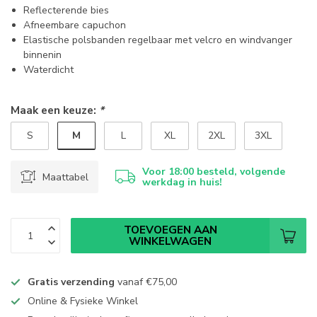
Reflecterende bies
Afneembare capuchon
Elastische polsbanden regelbaar met velcro en windvanger
binnenin
Waterdicht
Maak een keuze:
*
M
S
L
XL
2XL
3XL
Voor 18:00 besteld, volgende
Maattabel
werkdag in huis!
TOEVOEGEN AAN
WINKELWAGEN
Gratis verzending
vanaf
€75,00
Online & Fysieke Winkel