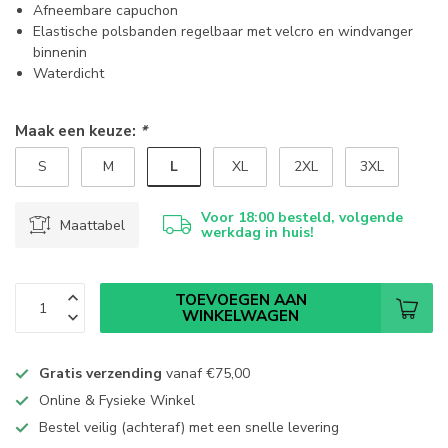
Afneembare capuchon
Elastische polsbanden regelbaar met velcro en windvanger
binnenin
Waterdicht
Maak een keuze:
*
L
S
M
XL
2XL
3XL
Voor 18:00 besteld, volgende
Maattabel
werkdag in huis!
TOEVOEGEN AAN
WINKELWAGEN
Gratis verzending
vanaf
€75,00
Online & Fysieke Winkel
Bestel veilig (achteraf) met een snelle levering