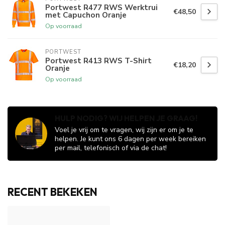
Portwest R477 RWS Werktrui
€48,50
met Capuchon Oranje
Op voorraad
PORTWEST
Portwest R413 RWS T-Shirt
€18,20
Oranje
Op voorraad
HULP NODIG? WIJ HELPEN JE GRAAG!
Voel je vrij om te vragen, wij zijn er om je te
helpen. Je kunt ons 6 dagen per week bereiken
per mail, telefonisch of via de chat!
RECENT BEKEKEN