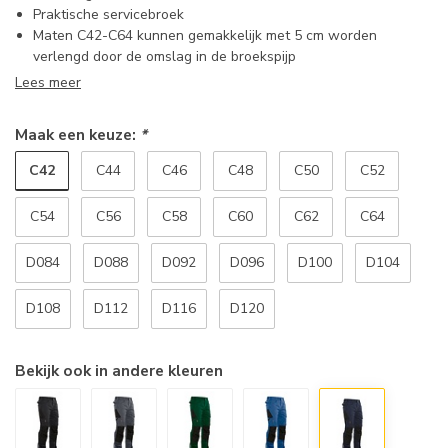
Praktische servicebroek
Maten C42-C64 kunnen gemakkelijk met 5 cm worden
verlengd door de omslag in de broekspijp
Lees meer
Maak een keuze:
*
C42
C44
C46
C48
C50
C52
C54
C56
C58
C60
C62
C64
D084
D088
D092
D096
D100
D104
D108
D112
D116
D120
Bekijk ook in andere kleuren