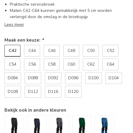
Praktische servicebroek
Maten C42-C64 kunnen gemakkelijk met 5 cm worden
verlengd door de omslag in de broekspijp
Lees meer
Maak een keuze:
*
C42
C44
C46
C48
C50
C52
C54
C56
C58
C60
C62
C64
D084
D088
D092
D096
D100
D104
D108
D112
D116
D120
Bekijk ook in andere kleuren