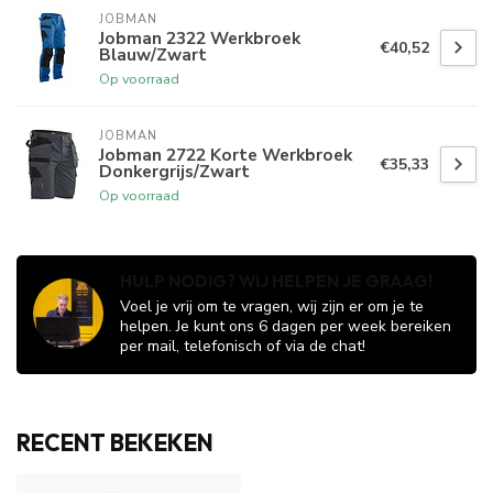
JOBMAN
Jobman 2322 Werkbroek
€40,52
Blauw/Zwart
Op voorraad
JOBMAN
Jobman 2722 Korte Werkbroek
€35,33
Donkergrijs/Zwart
Op voorraad
HULP NODIG? WIJ HELPEN JE GRAAG!
Voel je vrij om te vragen, wij zijn er om je te
helpen. Je kunt ons 6 dagen per week bereiken
per mail, telefonisch of via de chat!
RECENT BEKEKEN