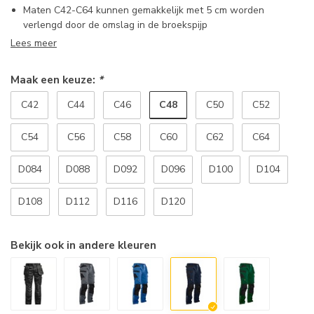
Maten C42-C64 kunnen gemakkelijk met 5 cm worden
verlengd door de omslag in de broekspijp
Lees meer
Maak een keuze:
*
C48
C42
C44
C46
C50
C52
C54
C56
C58
C60
C62
C64
D084
D088
D092
D096
D100
D104
D108
D112
D116
D120
Bekijk ook in andere kleuren