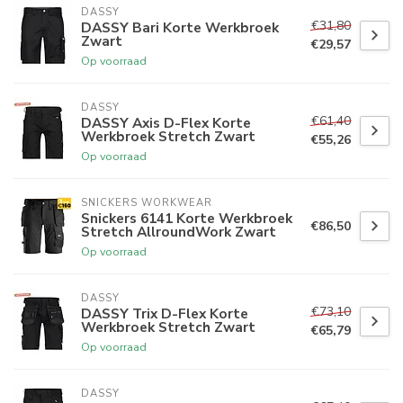
DASSY
€31,80
DASSY Bari Korte Werkbroek
Zwart
€29,57
Op voorraad
DASSY
€61,40
DASSY Axis D-Flex Korte
Werkbroek Stretch Zwart
€55,26
Op voorraad
SNICKERS WORKWEAR
Snickers 6141 Korte Werkbroek
€86,50
Stretch AllroundWork Zwart
Op voorraad
DASSY
€73,10
DASSY Trix D-Flex Korte
Werkbroek Stretch Zwart
€65,79
Op voorraad
DASSY