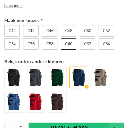
Lees meer
Maak een keuze:
*
C42
C44
C46
C48
C50
C52
C60
C54
C56
C58
C62
C64
Bekijk ook in andere kleuren
TOEVOEGEN AAN