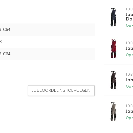
JO
Job
Do
Op 
9-C64
3
JO
Jo
9-C64
Op 
JO
Job
Op 
JE BEOORDELING TOEVOEGEN
JO
Job
Op 