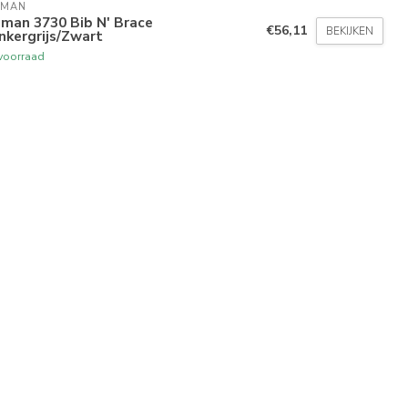
BMAN
man 3730 Bib N' Brace
€56,11
BEKIJKEN
nkergrijs/Zwart
voorraad