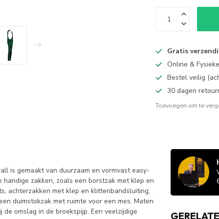
Gratis verzend
Online & Fysiek
Bestel veilig (a
30 dagen retour
Toevoegen om te verge
rall is gemaakt van duurzaam en vormvast easy-
de handige zakken, zoals een borstzak met klep en
ts, achterzakken met klep en klittenbandsluiting,
 een duimstokzak met ruimte voor een mes. Maten
de omslag in de broekspijp. Een veelzijdige
GERELAT