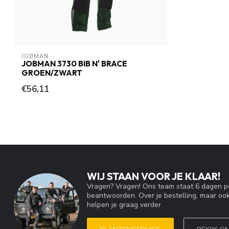
JOBMAN
JOBMAN 3730 BIB N' BRACE
GROEN/ZWART
€56,11
WIJ STAAN VOOR JE KLAAR!
Vragen? Vragen! Ons team staat 6 dagen pe
beantwoorden. Over je bestelling, maar ook
helpen je graag verder.