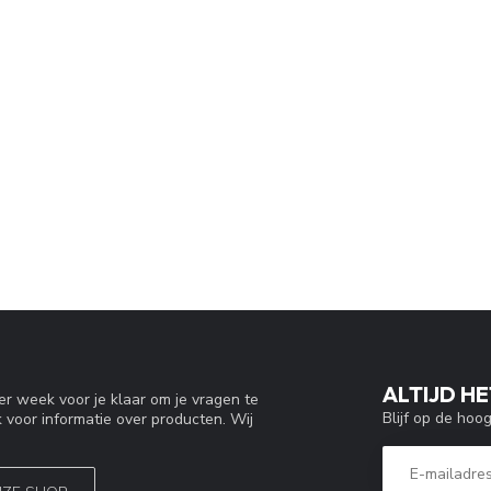
ALTIJD HE
r week voor je klaar om je vragen te
Blijf op de hoo
 voor informatie over producten. Wij