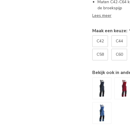
Maten C42-C64 ku
de broekspijp
Lees meer
Maak een keuze:
C42
C44
C58
C60
Bekijk ook in and