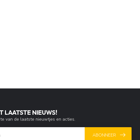
T LAATSTE NIEUWS!
gte van de laatste nieuwtjes en acties.
ABONNEER