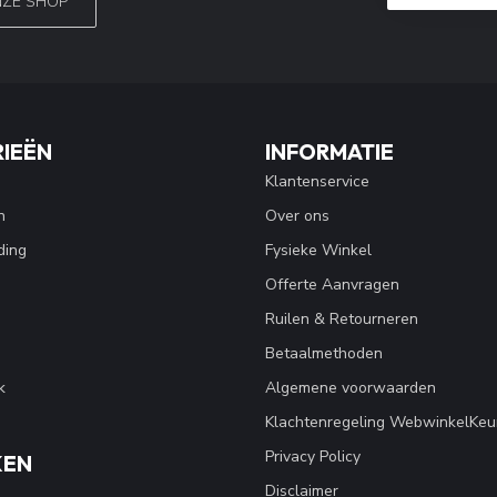
NZE SHOP
IEËN
INFORMATIE
Klantenservice
n
Over ons
ding
Fysieke Winkel
Offerte Aanvragen
Ruilen & Retourneren
Betaalmethoden
k
Algemene voorwaarden
Klachtenregeling WebwinkelKeu
Privacy Policy
KEN
Disclaimer