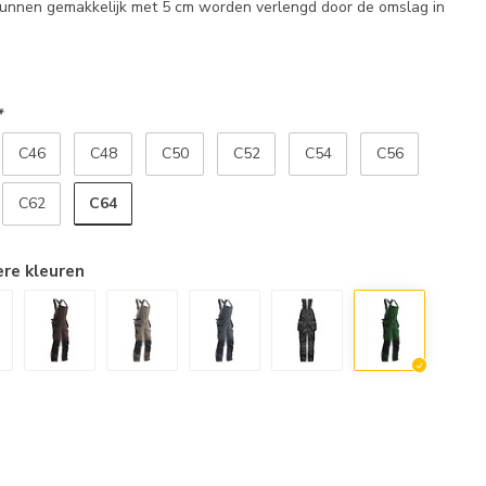
nnen gemakkelijk met 5 cm worden verlengd door de omslag in
*
C46
C48
C50
C52
C54
C56
C64
C62
ere kleuren