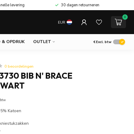
snelle levering
30 dagen retourneren
0
EUR
 & OPDRUK
OUTLET
€
Excl. btw
0 beoordelingen
730 BIB N' BRACE
ZWART
 btw
 35% Katoen
 kniestukzakken
l