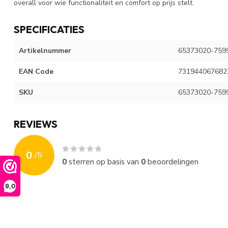
overall voor wie functionaliteit en comfort op prijs stelt.
SPECIFICATIES
Artikelnummer
65373020-759
EAN Code
731944067682
SKU
65373020-759
REVIEWS
0
/
5
0
sterren op basis van
0
beoordelingen
9,0