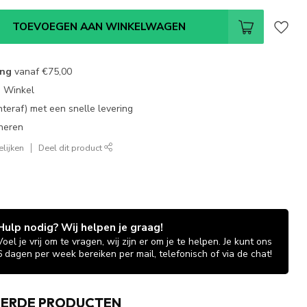
TOEVOEGEN AAN WINKELWAGEN
ing
vanaf
€75,00
e Winkel
chteraf) met een snelle levering
neren
lijken
Deel dit product
Hulp nodig? Wij helpen je graag!
Voel je vrij om te vragen, wij zijn er om je te helpen. Je kunt ons
6 dagen per week bereiken per mail, telefonisch of via de chat!
EERDE PRODUCTEN