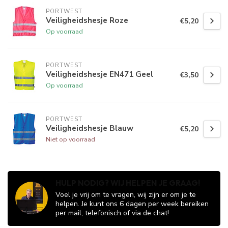
PORTWEST
Veiligheidshesje Roze
€5,20
Op voorraad
PORTWEST
Veiligheidshesje EN471 Geel
€3,50
Op voorraad
PORTWEST
Veiligheidshesje Blauw
€5,20
Niet op voorraad
HULP NODIG? WIJ HELPEN JE GRAAG!
Voel je vrij om te vragen, wij zijn er om je te
helpen. Je kunt ons 6 dagen per week bereiken
per mail, telefonisch of via de chat!