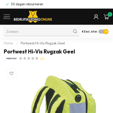
30 dagen retourneren
0
MENU
€
Excl. btw
Home
/
Portwest Hi-Vis Rugzak Geel
Portwest Hi-Vis Rugzak Geel
(0)