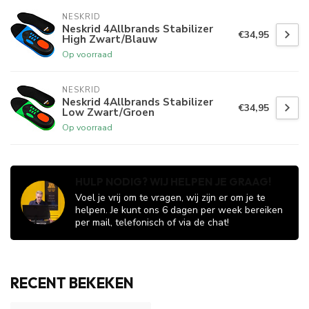
NESKRID
Neskrid 4Allbrands Stabilizer
€34,95
High Zwart/Blauw
Op voorraad
NESKRID
Neskrid 4Allbrands Stabilizer
€34,95
Low Zwart/Groen
Op voorraad
HULP NODIG? WIJ HELPEN JE GRAAG!
Voel je vrij om te vragen, wij zijn er om je te
helpen. Je kunt ons 6 dagen per week bereiken
per mail, telefonisch of via de chat!
RECENT BEKEKEN