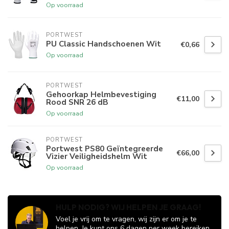
Op voorraad
PORTWEST
PU Classic Handschoenen Wit
€0,66
Op voorraad
PORTWEST
Gehoorkap Helmbevestiging
€11,00
Rood SNR 26 dB
Op voorraad
PORTWEST
Portwest PS80 Geïntegreerde
€66,00
Vizier Veiligheidshelm Wit
Op voorraad
HULP NODIG? WIJ HELPEN JE GRAAG!
Voel je vrij om te vragen, wij zijn er om je te
helpen. Je kunt ons 6 dagen per week bereiken