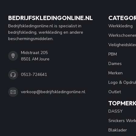
BEDRIJFSKLEDINGONLINE.NL
CATEGOR
Bedrijfskledingonline.nl is specialist in
Werkkleding
bedrijfskleding, werkkleding en andere
Werkschoene
beschermingsmiddelen.
Veiligheidskle
Midstraat 205
PBM
8501 AM Joure
Dames
Merken
0513-724641
Logo & Opdru
Outlet
verkoop@bedrijfskledingonline.nl
TOPMER
DASSY
Snickers Wor
Blaklader