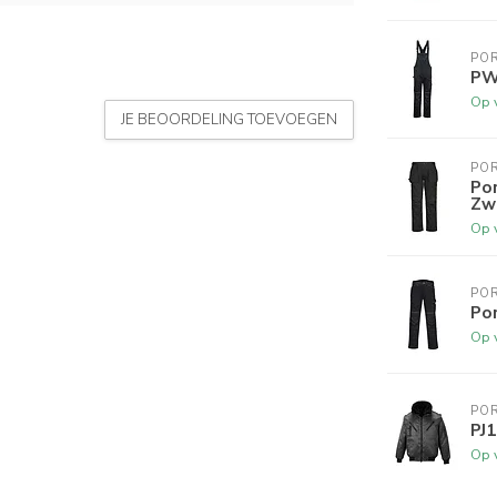
PO
PW
Op 
JE BEOORDELING TOEVOEGEN
PO
Po
Zw
Op 
PO
Po
Op 
PO
PJ1
Op 