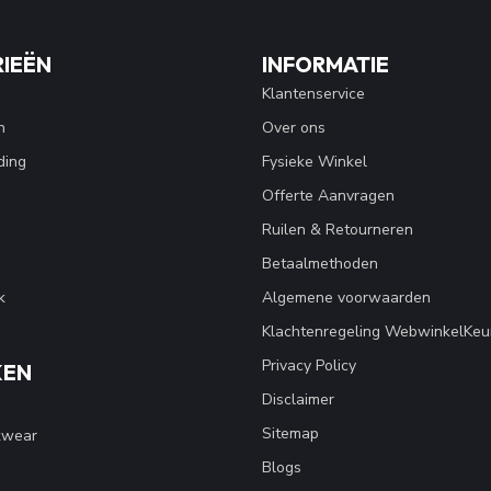
IEËN
INFORMATIE
Klantenservice
n
Over ons
ding
Fysieke Winkel
Offerte Aanvragen
Ruilen & Retourneren
Betaalmethoden
k
Algemene voorwaarden
Klachtenregeling WebwinkelKeu
Privacy Policy
KEN
Disclaimer
Sitemap
kwear
Blogs