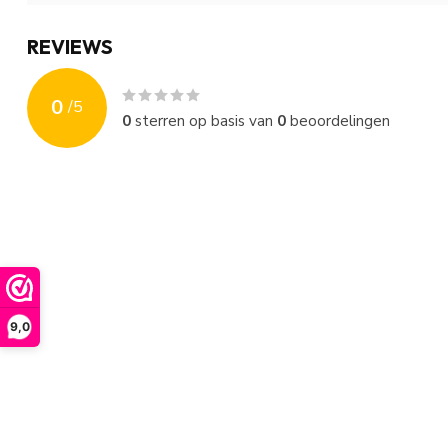
REVIEWS
0
/
5
0
sterren op basis van
0
beoordelingen
9,0