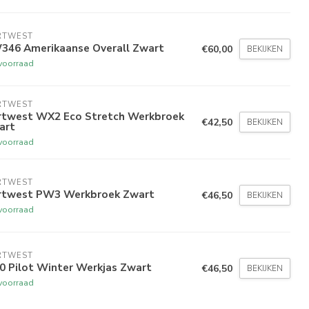
RTWEST
346 Amerikaanse Overall Zwart
€60,00
BEKIJKEN
voorraad
RTWEST
rtwest WX2 Eco Stretch Werkbroek
€42,50
BEKIJKEN
art
voorraad
RTWEST
rtwest PW3 Werkbroek Zwart
€46,50
BEKIJKEN
voorraad
RTWEST
0 Pilot Winter Werkjas Zwart
€46,50
BEKIJKEN
voorraad