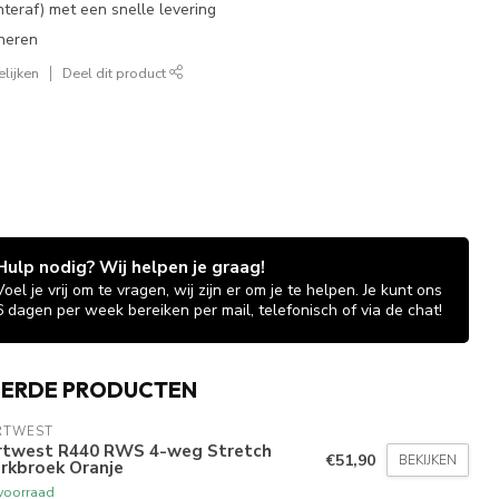
chteraf) met een snelle levering
neren
lijken
Deel dit product
Hulp nodig? Wij helpen je graag!
Voel je vrij om te vragen, wij zijn er om je te helpen. Je kunt ons
6 dagen per week bereiken per mail, telefonisch of via de chat!
EERDE PRODUCTEN
RTWEST
rtwest R440 RWS 4-weg Stretch
€51,90
BEKIJKEN
rkbroek Oranje
voorraad