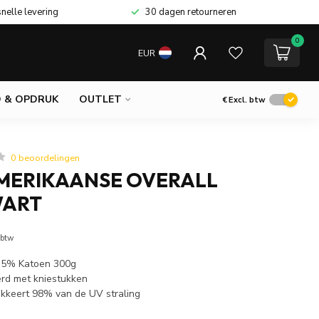
snelle levering
30 dagen retourneren
0
EUR
 & OPDRUK
OUTLET
€
Excl. btw
0 beoordelingen
MERIKAANSE OVERALL
WART
 btw
 35% Katoen 300g
rd met kniestukken
kkeert 98% van de UV straling