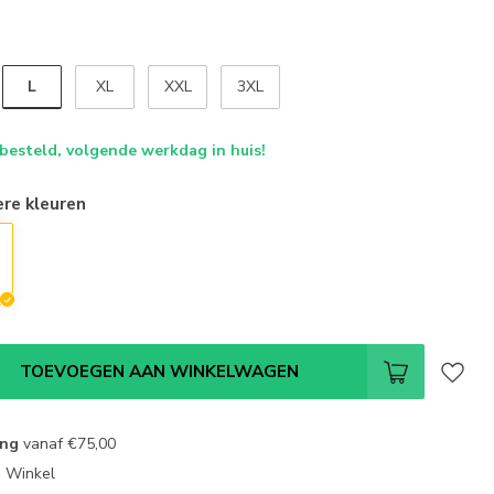
L
XL
XXL
3XL
 besteld, volgende werkdag in huis!
ere kleuren
TOEVOEGEN AAN WINKELWAGEN
ing
vanaf
€75,00
e Winkel