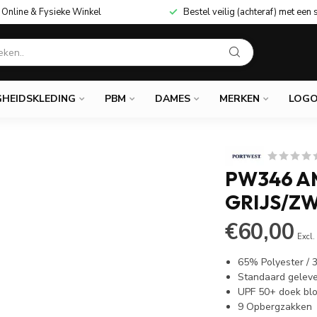
Online & Fysieke Winkel
Bestel veilig (achteraf) met een 
GHEIDSKLEDING
PBM
DAMES
MERKEN
LOGO
PW346 A
GRIJS/Z
€60,00
Excl.
65% Polyester /
Standaard geleve
UPF 50+ doek blo
9 Opbergzakken