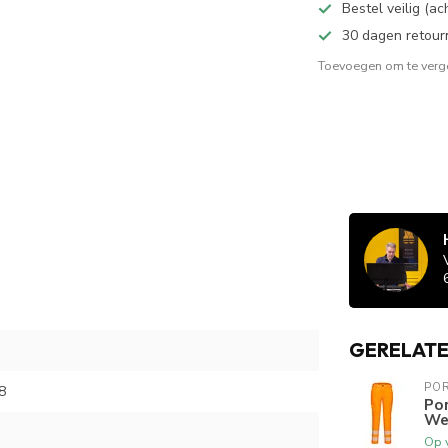
Bestel veilig (a
30 dagen retour
Toevoegen om te verge
GERELAT
PO
8
Po
We
Op 