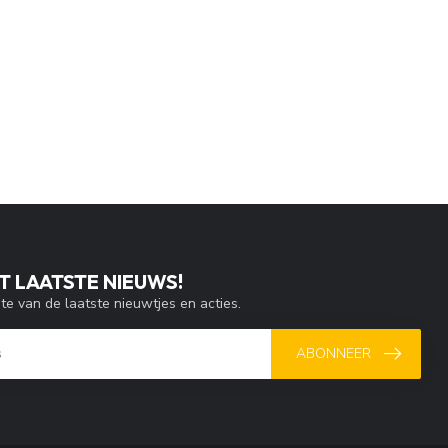
T LAATSTE NIEUWS!
gte van de laatste nieuwtjes en acties.
ABONNEER