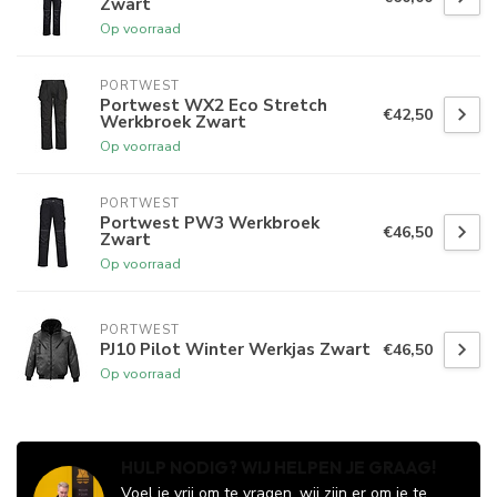
Zwart
Op voorraad
PORTWEST
Portwest WX2 Eco Stretch
€42,50
Werkbroek Zwart
Op voorraad
PORTWEST
Portwest PW3 Werkbroek
€46,50
Zwart
Op voorraad
PORTWEST
PJ10 Pilot Winter Werkjas Zwart
€46,50
Op voorraad
HULP NODIG? WIJ HELPEN JE GRAAG!
Voel je vrij om te vragen, wij zijn er om je te