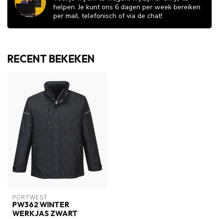
helpen. Je kunt ons 6 dagen per week bereiken
per mail, telefonisch of via de chat!
RECENT BEKEKEN
PORTWEST
PW362 WINTER
WERKJAS ZWART