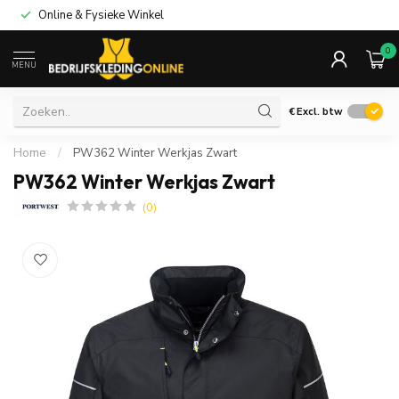
Online & Fysieke Winkel
0
MENU
€
Excl. btw
Home
/
PW362 Winter Werkjas Zwart
PW362 Winter Werkjas Zwart
(0)