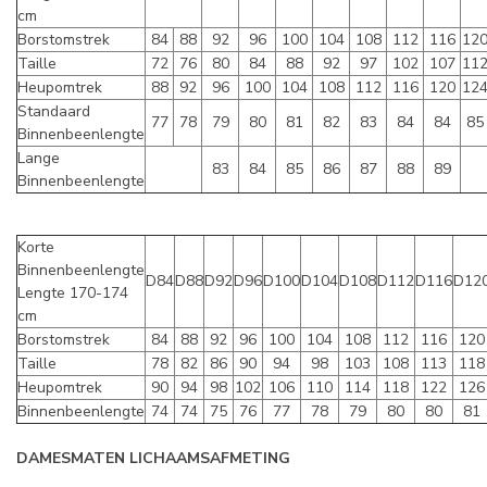
cm
Borstomstrek
84
88
92
96
100
104
108
112
116
12
Taille
72
76
80
84
88
92
97
102
107
11
Heupomtrek
88
92
96
100
104
108
112
116
120
12
Standaard
77
78
79
80
81
82
83
84
84
85
Binnenbeenlengte
Lange
83
84
85
86
87
88
89
Binnenbeenlengte
Korte
Binnenbeenlengte
D84
D88
D92
D96
D100
D104
D108
D112
D116
D12
Lengte 170-174
cm
Borstomstrek
84
88
92
96
100
104
108
112
116
120
Taille
78
82
86
90
94
98
103
108
113
118
Heupomtrek
90
94
98
102
106
110
114
118
122
126
Binnenbeenlengte
74
74
75
76
77
78
79
80
80
81
DAMESMATEN LICHAAMSAFMETING