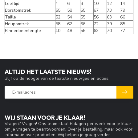
Leeftijd
4
6
8
10
12
14
Borstomstrek
55
58
65
67
73
79
Taille
52
54
55
56
63
66
Heupomtrek
58
62
66
72
79
85
Binnenbeenlengte
40
48
56
63
70
77
ALTIJD HET LAATSTE NIEUWS!
Blijf op de hoogte van de laatste nieuwtjes en acties.
WIJ STAAN VOOR JE KLAAR!
Vragen? Vragen! Ons team staat 6 dagen per week voor je klaar
om je vragen te beantwoorden. Over je bestelling, maar ook voor
informatie over producten. Wij helpen je graag verder.