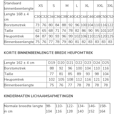
Standaard
XS
S
M
L
XL
XXL
3XL
binnenbeenlengte
Lengte 168 ± 4
C30
C32
C34
C36
C38
C40
C42
C44
C46
C48
C50
C52
cm
Borstomstrek
73
76
80
84
88
92
96
100
104
110
116
122
Taille
62
65
68
71
74
78
82
86
90
95
101
107
Heupomtrek
84
87
90
93
96
99
102
106
110
115
120
125
Binnenbeenlengte
75
76
77
78
79
80
81
82
83
83
83
83
KORTE BINNENBEENLENGTE BREDE HEUPOMTREK
Lengte 162 ± 4 cm
D19
D20
D21
D22
D23
D24
D25
Borstomstrek
88
92
96
100
104
110
116
Taille
77
81
85
89
93
98
104
Heupomtrek
102
105
108
112
116
121
126
Binnenbeenlengte
75
76
77
78
78
78
78
KINDERMATEN LICHAAMSAFMETINGEN
Normale breedte lengte
98-
110-
122-
134-
146-
158-
in cm
104
116
128
140
152
164