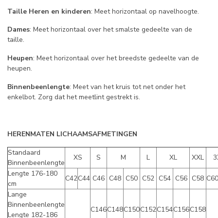
Taille Heren en kinderen
: Meet horizontaal op navelhoogte.
Dames
: Meet horizontaal over het smalste gedeelte van de
taille.
Heupen
: Meet horizontaal over het breedste gedeelte van de
heupen.
Binnenbeenlengte
: Meet van het kruis tot net onder het
enkelbot. Zorg dat het meetlint gestrekt is.
HERENMATEN LICHAAMSAFMETINGEN
Standaard
XS
S
M
L
XL
XXL
3
Binnenbeenlengte
Lengte 176-180
C42
C44
C46
C48
C50
C52
C54
C56
C58
C6
cm
Lange
Binnenbeenlengte
C146
C148
C150
C152
C154
C156
C158
Lengte 182-186